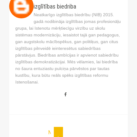
izglītības biedriba
Neatkarīgo izglītības biedrību (NIB) 2015.
gadā nodibināja izglītības jomas profesionāļu
grupa, lai īstenotu mērķtiecīgu virzību uz skolu
sistēmas modernizāciju, iesaistot tajā gan pedagogus,
gan augstskolu mācībspēkus, gan politiķus, gan citus
izglītības pilnveidē ieinteresētus sabiedrības
pārstāvjus. Biedrības ambīcijas ir apvienot sabiedrību
izglītības demokratizācijai. Mēs vēlamies, lai biedrība
no šaura entuziastu pulciņa pārvēstos par tautas
kustību, kura būtu reāls spēks izglītības reformu
īstenošanai.
NEWER POST