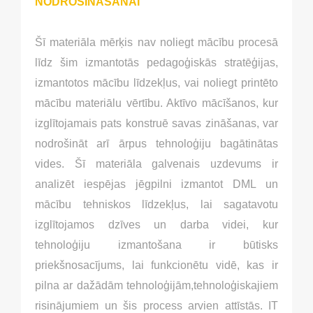
NODROŠINĀŠANAI
Šī materiāla mērķis nav noliegt mācību procesā
līdz šim izmantotās pedagoģiskās stratēģijas,
izmantotos mācību līdzekļus, vai noliegt printēto
mācību materiālu vērtību. Aktīvo mācīšanos, kur
izglītojamais pats konstruē savas zināšanas, var
nodrošināt arī ārpus tehnoloģiju bagātinātas
vides. Šī materiāla galvenais uzdevums ir
analizēt iespējas jēgpilni izmantot DML un
mācību tehniskos līdzekļus, lai sagatavotu
izglītojamos dzīves un darba videi, kur
tehnoloģiju izmantošana ir būtisks
priekšnosacījums, lai funkcionētu vidē, kas ir
pilna ar dažādām tehnoloģijām,tehnoloģiskajiem
risinājumiem un šis process arvien attīstās. IT