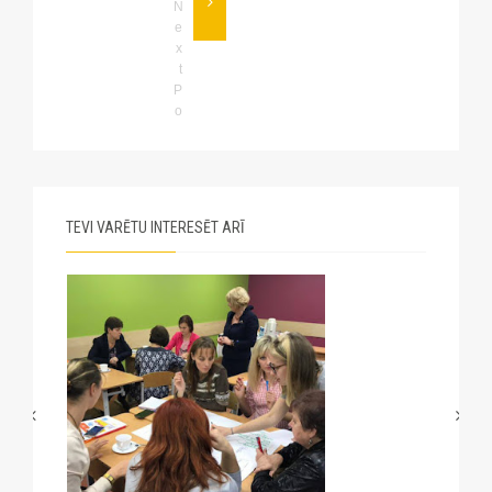
N
e
x
SAEIMĀ IESNIEGTI VAIRĀK NEKĀ 10 000 PARAKSTI PRET SEŠGADNIEKU LAIŠANU SKOLĀ
t
P
o
s
t
TEVI VARĒTU INTERESĒT ARĪ