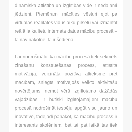
dinamiskā attistība un izglītības vide ir nedalāmi
jēdzieni. Piemēram, mācīties vēsturi ejot pa
virtuālās realitātes viduslaiku pilsētu vai izmantot
reālā laika lietu interneta datus mācību procesā –
tā nav nākotne, tā ir šodiena!
Lai nodrošinātu, ka mācību procesā tiek sekmēts
zināšanu konstruēšanas process, attīstīta
motivācija, veicināta pozitīva attieksme pret
mācībām, sniegts motivējošs veikto aktivitāšu
novērtējums, ņemot vērā izglītojamo dažādās
vajadzības, ir būtiski izglītojamajiem mācību
procesā nodrošināt iespēju apgūt visu jauno un
inovatīvo, tādējādi panākot, ka mācību process ir
interesants skolēniem, bet tai pat laikā tas tiek