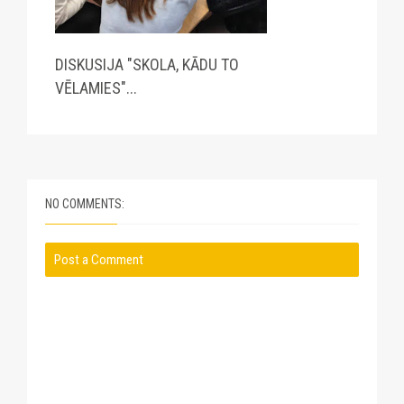
DISKUSIJA "SKOLA, KĀDU TO
“ATSKATĀMIES UZ PARTIJU
SAEIMĀ 
VĒLAMIES"...
SOLĪJUMIEM...
10 000..
NO COMMENTS:
Post a Comment