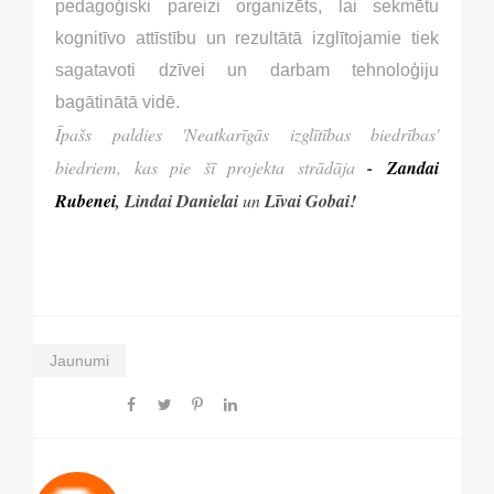
pedagoģiski pareizi organizēts, lai sekmētu
kognitīvo attīstību un rezultātā izglītojamie tiek
sagatavoti dzīvei un darbam tehnoloģiju
bagātinātā vidē.
Īpašs paldies 'Neatkarīgās izglītības biedrības'
biedriem, kas pie šī projekta strādāja
-
Zandai
Rubenei
, Lindai Danielai
un
Līvai Gobai!
Jaunumi