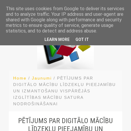
This site uses cookies from Google to deliver its services
and to analyze traffic. Your IP address and user-agent are
shared with Google along with performance and security
metrics to ensure quality of service, generate usage
statistics, and to detect and address abuse.
LEARN MORE
GOT IT
Home
/
Jaunumi
/
PĒTĪJUMS PAR
DIGITĀLO MĀCĪBU LĪDZEKĻU PIEEJAMĪBU
UN IZMANTOŠANU VISPĀRĒJĀS
IZGLĪTĪBAS MĀCĪBU SATURA
NODROŠINĀŠANAI
PĒTĪJUMS PAR DIGITĀLO MĀCĪBU
LĪDZEKĻU PIEEJAMĪBU UN