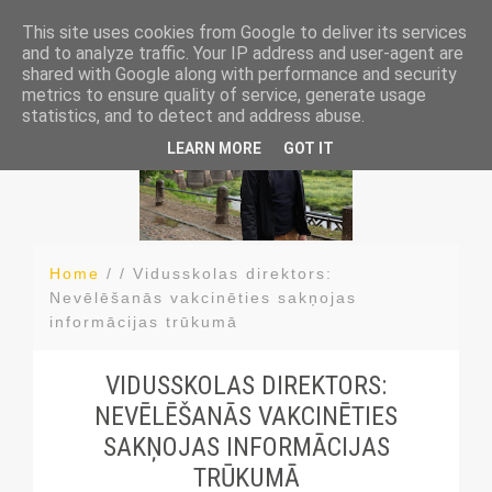
This site uses cookies from Google to deliver its services
and to analyze traffic. Your IP address and user-agent are
shared with Google along with performance and security
metrics to ensure quality of service, generate usage
statistics, and to detect and address abuse.
LEARN MORE
GOT IT
Home
/ /
Vidusskolas direktors:
Nevēlēšanās vakcinēties sakņojas
informācijas trūkumā
VIDUSSKOLAS DIREKTORS:
NEVĒLĒŠANĀS VAKCINĒTIES
SAKŅOJAS INFORMĀCIJAS
TRŪKUMĀ