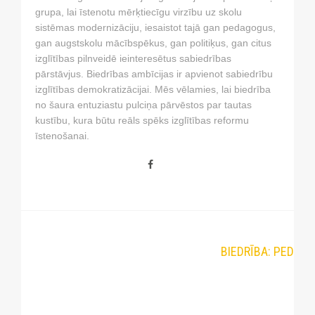
grupa, lai īstenotu mērķtiecīgu virzību uz skolu
sistēmas modernizāciju, iesaistot tajā gan pedagogus,
gan augstskolu mācībspēkus, gan politiķus, gan citus
izglītības pilnveidē ieinteresētus sabiedrības
pārstāvjus. Biedrības ambīcijas ir apvienot sabiedrību
izglītības demokratizācijai. Mēs vēlamies, lai biedrība
no šaura entuziastu pulciņa pārvēstos par tautas
kustību, kura būtu reāls spēks izglītības reformu
īstenošanai.
Nex