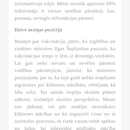
informatīvajā telpā. Mūsu novadā aptuveni 99%
iedzīvotāju ir vienas tautības pārstāvji, kas,
protams, atvieglo informācijas pārnesi.
Dzīve neziņas pozīcijā
Runājot par vakcināciju, jāteic, ka izglītības un
zinātnes ministres Ilgas Šuplinskas paustais, ka
vakcinācijas tempi ir lēni, ir drosmīgs viedoklis.
Lai gan neko nevaru un nevēlos pārmest
valdības pārstāvjiem, jāatzīst, ka ministres
paziņojums par to, ka šajā gadā nebūs iespējams
atgriezties pie klātienes mācībām, vērtējams kā
labs solis. Tas sniedz iespēju skolām plānot
nākotni, iezīmējot skaidru perspektīvu. Mums
nav jādomā, vai pēc nedēļas neatsāksies
klātienes mācības un kā organizēt visus no tā
izrietošos procesus, tā vietā varam veltīt spēkus
un laiku, lai pilnveidot attālināto mācību