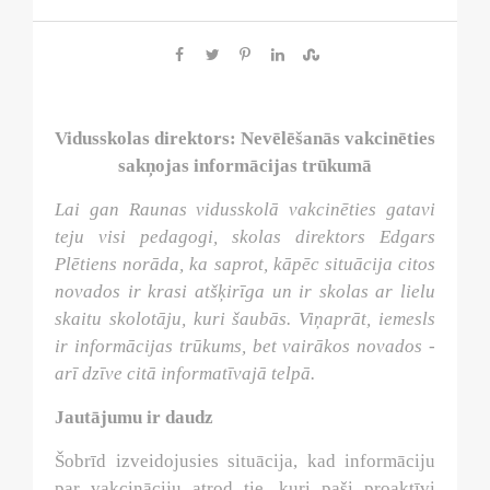
Vidusskolas direktors: Nevēlēšanās vakcinēties
sakņojas informācijas trūkumā
Lai gan Raunas vidusskolā vakcinēties gatavi
teju visi pedagogi, skolas direktors Edgars
Plētiens norāda, ka saprot, kāpēc situācija citos
novados ir krasi atšķirīga un ir skolas ar lielu
skaitu skolotāju, kuri šaubās. Viņaprāt, iemesls
ir informācijas trūkums, bet vairākos novados -
arī dzīve citā informatīvajā telpā.
Jautājumu ir daudz
Šobrīd izveidojusies situācija, kad informāciju
par vakcināciju atrod tie, kuri paši proaktīvi