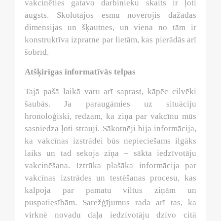
vakcinēties gatavo darbinieku skaits ir ļoti
augsts. Skolotājos esmu novērojis dažādas
dimensijas un šķautnes, un viena no tām ir
konstruktīva izpratne par lietām, kas pierādās arī
šobrīd.
Atšķirīgas informatīvās telpas
Tajā pašā laikā varu arī
saprast, kāpēc cilvēki
šaubās. Ja paraugāmies uz situāciju
hronoloģiski, redzam, ka ziņa par vakcīnu mūs
sasniedza ļoti strauji. Sākotnēji bija informācija,
ka vakcīnas izstrādei būs nepieciešams ilgāks
laiks un tad sekoja ziņa – sākta iedzīvotāju
vakcinēšana. Iztrūka plašāka informācija par
vakcīnas izstrādes un testēšanas procesu, kas
kalpoja par pamatu viltus ziņām un
puspatiesībām. Sarežģījumus rada arī tas, ka
virknē novadu daļa iedzīvotāju dzīvo citā