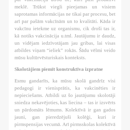
meklē. Trūkst viegli pieejamas un visiem
saprotamas informācijas ne tikai par procesu, bet
arī par pašām vakcīnām un to kvalitāti. Kāda ir
vakcīnu ietekme uz organismu, cik droši tas ir,
kā notiks vakcinācija u.tml. Jautājumu ir daudz,
un vidējam iedzīvotājam jau gribas, lai visas
atbildes viņam “ieliek” rokās. Šādu vēlmi veido
mūsu kultūrvēsturiskais konteksts.
Skolotājiem piemīt konstruktīva izpratne
Esmu gandarīts, ka mūsu skolā gandrīz visi
pedagogi ir vienisprātis, ka vakcinēties ir
nepieciešams. Atbildi uz šo jautājumu skolotāji
sniedza nekavējoties, kas liecina – tas ir izsvērts
un pārdomāts lēmums. Kolektīvā ir gan gados
jauni, gan pieredzējuši kolēģi, kuri ir
pirmspensijas vecumā. Arī pirmsskolas kolektīvā